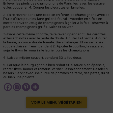
Enlever les pieds des champignons de Paris, les laver, les essuyer
et les couper en 4. Couper les pleurotes en lamelles.
2- Faire revenir dans une cocotte en fonte les champignons avec de
l’huile d’olive pour les faire griller à feu vif. Procéder en 4 fois en
mettant environ 250g de champignons à griller à la fois. Réserver à
part les champignons grillés. Saler et poivrer.
3- Dans cette même cocotte, faire revenir pendant 5′ les carottes
et les échalotes avec le reste de l’huile. Ajouter l’ail haché. Ajouter
la farine, le concentré de tomate. Bien mélanger. Et verser le vin
rouge et laisser frémir pendant 2′. Ajouter le bouillon, la sauce au
soja, le thym, le romarin, le laurier puis les champignons.
4- Laisser mijoter couvert, pendant 30′ à feu doux.
5- Lorsque le bourguignon a bien réduit et la sauce bien épaissie,
retirer thym, laurier et romarin. Vérifier l’assaisonnement. Resaler si
besoin. Servir avec une purée de pommes de terre, des pâtes, du riz
ou bien une polenta.
VOIR LE MENU VÉGÉTARIEN