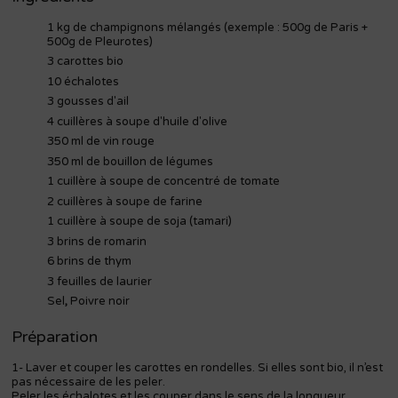
1 kg de champignons mélangés (exemple : 500g de Paris +
500g de Pleurotes)
3 carottes bio
10 échalotes
3 gousses d'ail
4 cuillères à soupe d'huile d'olive
350 ml de vin rouge
350 ml de bouillon de légumes
1 cuillère à soupe de concentré de tomate
2 cuillères à soupe de farine
1 cuillère à soupe de soja (tamari)
3 brins de romarin
6 brins de thym
3 feuilles de laurier
Sel
,
Poivre noir
Préparation
1- Laver et couper les carottes en rondelles. Si elles sont bio, il n’est
pas nécessaire de les peler.
Peler les échalotes et les couper dans le sens de la longueur.