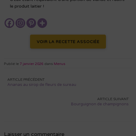
le produit laitier !
VOIR LA RECETTE ASSOCIÉE
Publié le
7 janvier 2026
dans
Menus
Navigation
ARTICLE PRÉCÉDENT
de
Ananas au sirop de fleurs de sureau
l’article
ARTICLE SUIVANT
Bourguignon de champignons
Laisser un commentaire