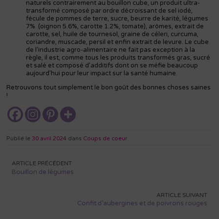
naturels contrairement au bouillon cube, un produit ultra-
transformé composé par ordre décroissant de sel iodé,
fécule de pommes de terre, sucre, beurre de karité, légumes
7% (oignon 5.6%, carotte 1.2%, tomate), arômes, extrait de
carotte, sel, huile de tournesol, graine de céleri, curcuma,
coriandre, muscade, persil et enfin extrait de levure. Le cube
de l’industrie agro-alimentaire ne fait pas exception à la
règle, il est, comme tous les produits transformés gras, sucré
et salé et composé d’additifs dont on se méfie beaucoup
aujourd’hui pour leur impact sur la santé humaine.
Retrouvons tout simplement le bon goût des bonnes choses saines
!
Publié le
30 avril 2024
dans
Coups de coeur
Navigation
ARTICLE PRÉCÉDENT
de
Bouillon de légumes
l’article
ARTICLE SUIVANT
Confit d’aubergines et de poivrons rouges