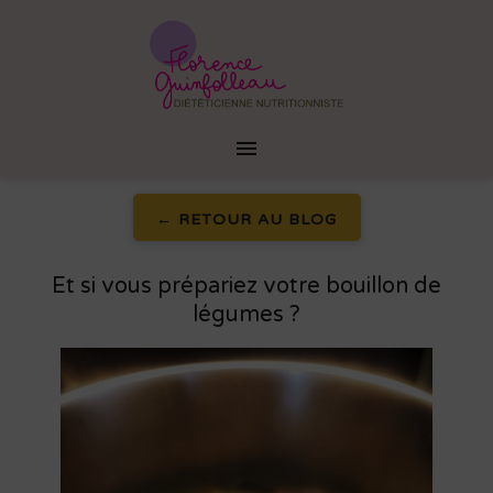
Passer
au
contenu
Florence
Menu
Guinfolleau
principal
ACCUEIL
← RETOUR AU BLOG
PRÉSENTATION
Et si vous prépariez votre bouillon de
CONSULTATION
légumes ?
FORMATION
ANIMATION
BLOG
CONTACT
PRENDRE RENDEZ-VOUS