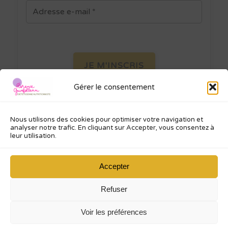
Gérer le consentement
Je ne spamme pas ! Consultez ma
politique de confidentialité
pour plus
d’informations.
Nous utilisons des cookies pour optimiser votre navigation et
analyser notre trafic. En cliquant sur Accepter, vous consentez à
leur utilisation.
Accepter
Florence Guinfolleau
Refuser
Diététicienne Nutritionniste
Voir les préférences
Mentions légales
Politique de confidentialité