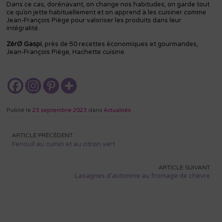
Dans ce cas, dorénavant, on change nos habitudes, on garde tout
ce qu’on jette habituellement et on apprend à les cuisiner comme
Jean-François Piège pour valoriser les produits dans leur
intégralité.
ZérØ Gaspi
, près de 50 recettes économiques et gourmandes,
Jean-François Piège, Hachette cuisine
Publié le
23 septembre 2023
dans
Actualités
Navigation
ARTICLE PRÉCÉDENT
de
Fenouil au cumin et au citron vert
l’article
ARTICLE SUIVANT
Lasagnes d’automne au fromage de chèvre