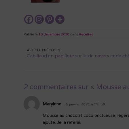
Publié le
10 décembre 2020
dans
Recettes
Navigation
ARTICLE PRÉCÉDENT
Cabillaud en papillote sur lit de navets et de c
de
l’article
2 commentaires sur « Mousse au
Marylène
5 janvier 2021 à 19h59
Mousse au chocolat coco onctueuse, légère
ajouté. Je la referai.